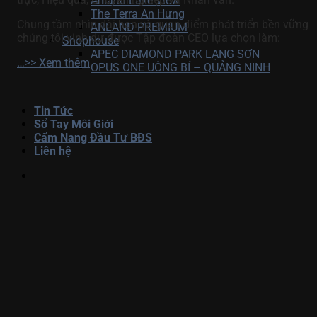
Anland Lake View
The Terra An Hưng
Chung tầm nhìn dài hạn và quan điểm phát triển bền vững
ANLAND PREMIUM
chúng tôi vinh dự được Tập đoàn CEO lựa chọn làm:
Shophouse
APEC DIAMOND PARK LẠNG SƠN
…>> Xem thêm
OPUS ONE UÔNG BÍ – QUẢNG NINH
Tin Tức
Sổ Tay Môi Giới
Cẩm Nang Đầu Tư BĐS
Liên hệ