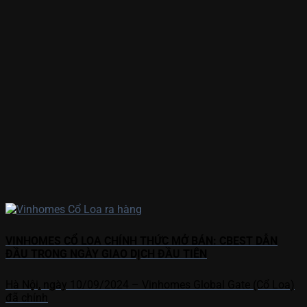
VINHOMES CỔ LOA CHÍNH THỨC MỞ BÁN: CBEST DẪN
ĐẦU TRONG NGÀY GIAO DỊCH ĐẦU TIÊN
Hà Nội, ngày 10/09/2024 – Vinhomes Global Gate (Cổ Loa)
đã chính