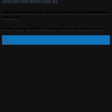
CBEST KICKOFF CHIẾN DỊCH BÁN HÀNG DỰ ÁN VINHOMES
LONG AN
Hà Nội, tháng 10/2025 – Hướng tới các đợt mở bán quan
01
Th10