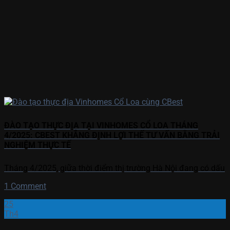
ĐÀO TẠO THỰC ĐỊA TẠI VINHOMES CỔ LOA THÁNG
4/2025: CBEST KHẲNG ĐỊNH LỢI THẾ TƯ VẤN BẰNG TRẢI
NGHIỆM THỰC TẾ
Tháng 4/2025, giữa thời điểm thị trường Hà Nội đang có dấu
1 Comment
25
Th4