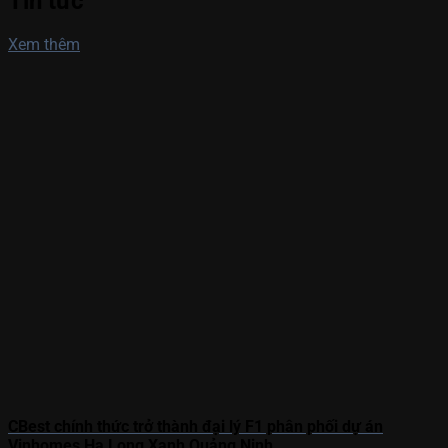
Tin tức
Xem thêm
CBest chính thức trở thành đại lý F1 phân phối dự án
Vinhomes Hạ Long Xanh Quảng Ninh