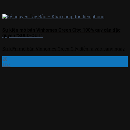
Sự kiện mở bán Vinhomes Green City: 100% quỹ căn đặc
quyền “SOLD-OUT”
Sự kiện mở bán Vinhomes Green City diễn ra vào sáng ngày
20
Th7