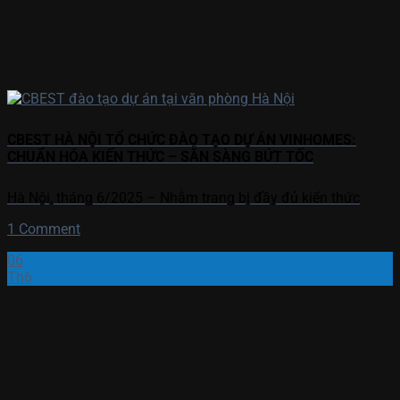
CBEST HÀ NỘI TỔ CHỨC ĐÀO TẠO DỰ ÁN VINHOMES:
CHUẨN HÓA KIẾN THỨC – SẴN SÀNG BỨT TỐC
Hà Nội, tháng 6/2025 – Nhằm trang bị đầy đủ kiến thức
1 Comment
06
Th6