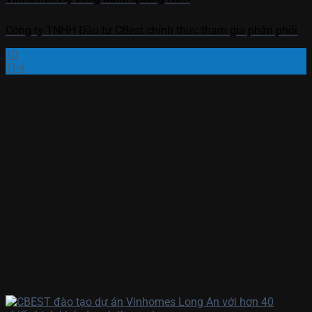
Công ty TNHH Đầu tư CBest chính thức tham gia phân phối
10
Th4