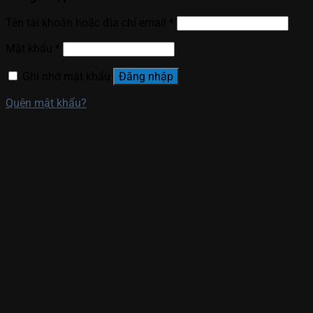
Tên tài khoản hoặc địa chỉ email
*
Mật khẩu
*
Ghi nhớ mật khẩu
Đăng nhập
Quên mật khẩu?