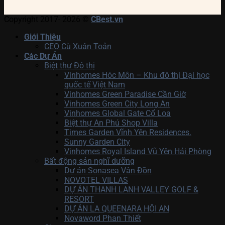
Copyright 2017- 2026 ©
CBest.vn
Giới Thiệu
CEO Cù Xuân Toản
Các Dự Án
Biệt thự Đô thị
Vinhomes Hóc Môn – Khu đô thị Đại học
quốc tế Việt Nam
Vinhomes Green Paradise Cần Giờ
Vinhomes Green City Long An
Vinhomes Global Gate Cổ Loa
Biệt thự An Phú Shop Villa
Times Garden Vĩnh Yên Residences.
Sunny Garden City
Vinhomes Royal Island Vũ Yên Hải Phòng
Bất động sản nghĩ dưỡng
Dự án Sonasea Vân Đồn
NOVOTEL VILLAS
DỰ ÁN THANH LANH VALLEY GOLF &
RESORT
DỰ ÁN LA QUEENARA HỘI AN
Novaword Phan Thiết