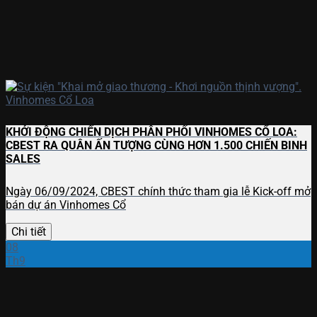
KHỞI ĐỘNG CHIẾN DỊCH PHÂN PHỐI VINHOMES CỔ LOA:
CBEST RA QUÂN ẤN TƯỢNG CÙNG HƠN 1.500 CHIẾN BINH
SALES
Ngày 06/09/2024, CBEST chính thức tham gia lễ Kick-off mở
bán dự án Vinhomes Cổ
Chi tiết
08
Th9