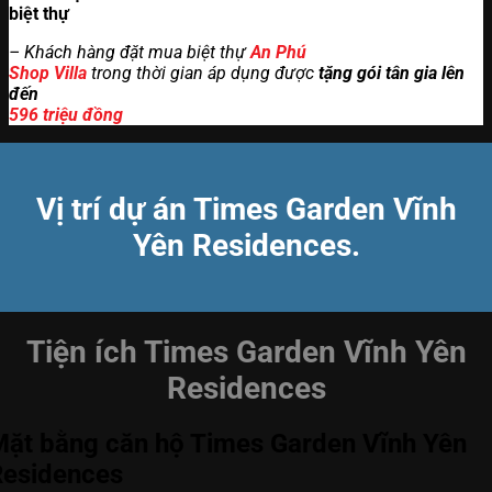
biệt thự
– Khách hàng đặt mua biệt thự
An Phú
Shop Villa
trong thời gian áp dụng được
tặng gói tân gia lên
đến
596 triệu đồng
Vị trí dự án Times Garden Vĩnh
Yên Residences.
Tiện ích Times Garden Vĩnh Yên
Residences
ặt bằng căn hộ Times Garden Vĩnh Yên
Residences