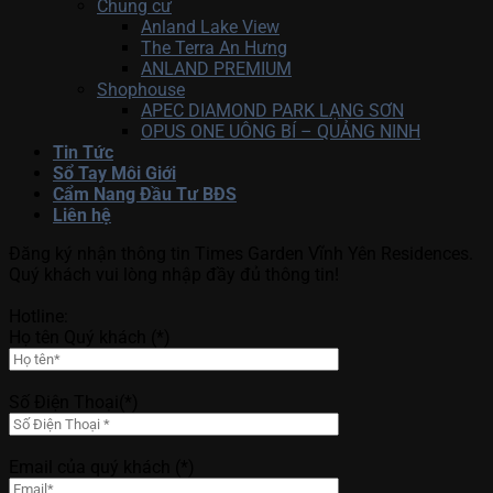
Chung cư
Anland Lake View
The Terra An Hưng
ANLAND PREMIUM
Shophouse
APEC DIAMOND PARK LẠNG SƠN
OPUS ONE UÔNG BÍ – QUẢNG NINH
Tin Tức
Sổ Tay Môi Giới
Cẩm Nang Đầu Tư BĐS
Liên hệ
Đăng ký nhận thông tin Times Garden Vĩnh Yên Residences.
Quý khách vui lòng nhập đầy đủ thông tin!
Hotline:
Họ tên Quý khách (*)
Số Điện Thoại(*)
Email của quý khách (*)