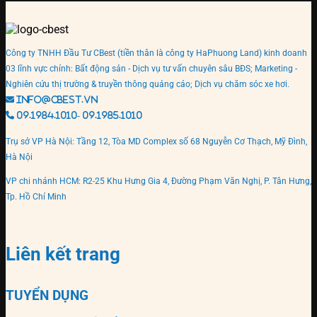
Công ty TNHH Đầu Tư CBest (tiền thân là công ty HaPhuong Land) kinh doanh
03 lĩnh vực chính: Bất động sản - Dịch vụ tư vấn chuyên sâu BĐS; Marketing -
Nghiên cứu thị trường & truyền thông quảng cáo; Dịch vụ chăm sóc xe hơi.
info@cbest.vn
09.1984.1010- 09.1985.1010
Trụ sở VP Hà Nội: Tầng 12, Tòa MD Complex số 68 Nguyễn Cơ Thạch, Mỹ Đình,
Hà Nội
VP chi nhánh HCM: R2-25 Khu Hưng Gia 4, Đường Phạm Văn Nghị, P. Tân Hưng,
Tp. Hồ Chí Minh
Liên kết trang
TUYỂN DỤNG