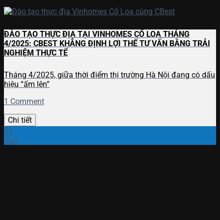
ĐÀO TẠO THỰC ĐỊA TẠI VINHOMES CỔ LOA THÁNG
4/2025: CBEST KHẲNG ĐỊNH LỢI THẾ TƯ VẤN BẰNG TRẢI
NGHIỆM THỰC TẾ
Tháng 4/2025, giữa thời điểm thị trường Hà Nội đang có dấu
hiệu “ấm lên”
1 Comment
Chi tiết
25
Th4