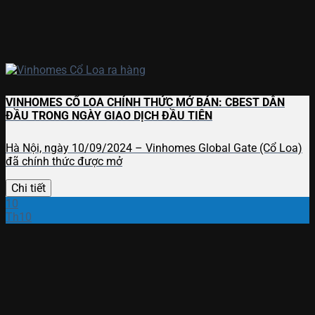
VINHOMES CỔ LOA CHÍNH THỨC MỞ BÁN: CBEST DẪN
ĐẦU TRONG NGÀY GIAO DỊCH ĐẦU TIÊN
Hà Nội, ngày 10/09/2024 – Vinhomes Global Gate (Cổ Loa)
đã chính thức được mở
Chi tiết
10
Th10