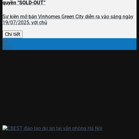
quyền “SOLD-OUT”
Sự kiện mở bán Vinhomes Green City diễn ra vào sáng ngày
19/07/2025, với chủ
Chi tiết
20
Th7