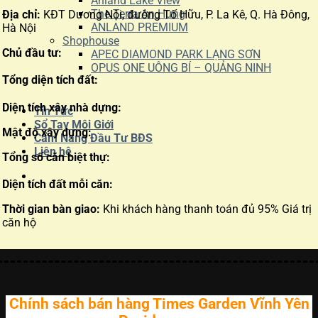
Anland Lake View
The Terra An Hưng
Địa chỉ:
KĐT Dương Nội, đường Tố Hữu, P. La Kê, Q. Hà Đông,
ANLAND PREMIUM
Hà Nội
Shophouse
Chủ đầu tư:
APEC DIAMOND PARK LẠNG SƠN
OPUS ONE UÔNG BÍ – QUẢNG NINH
Tổng diện tích đất:
Diện tích xây nhà dựng:
Tin Tức
Sổ Tay Môi Giới
Mật độ xây dựng:
Cẩm Nang Đầu Tư BĐS
Liên hệ
Tổng số căn biệt thự:
Diện tích đất mỗi căn:
Thời gian bàn giao:
Khi khách hàng thanh toán đủ 95% Giá trị
căn hộ
Chính sách bán hàng Times Garden Vĩnh Yên