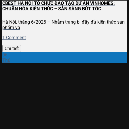
CBEST HÀ NỘI TỔ CHỨC ĐÀO TẠO DỰ ÁN VINHOMES:
CHUẨN HÓA KIẾN THỨC – SẴN SÀNG BỨT TỐC
Hà Nội, tháng 6/2025 – Nhằm trang bị đầy đủ kiến thức sản
phẩm và
1 Comment
Chi tiết
06
Th6