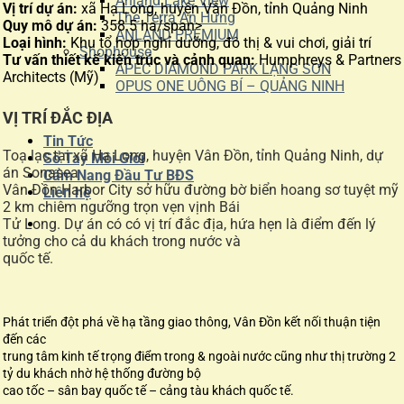
Anland Lake View
Vị trí dự án:
xã Hạ Long, huyện Vân Đồn, tỉnh Quảng Ninh
The Terra An Hưng
Quy mô dự án:
358.5 ha/span>
ANLAND PREMIUM
Loại hình:
Khu tổ hợp nghỉ dưỡng, đô thị & vui chơi, giải trí
Shophouse
Tư vấn thiết kế kiến trúc và cảnh quan:
Humphreys & Partners
APEC DIAMOND PARK LẠNG SƠN
Architects (Mỹ)
OPUS ONE UÔNG BÍ – QUẢNG NINH
VỊ TRÍ ĐẮC ĐỊA
Tin Tức
Toạ lạc tại xã Hạ Long, huyện Vân Đồn, tỉnh Quảng Ninh, dự
Sổ Tay Môi Giới
án Sonasea
Cẩm Nang Đầu Tư BĐS
Vân Đồn Harbor City sở hữu đường bờ biển hoang sơ tuyệt mỹ
Liên hệ
2 km chiêm ngưỡng trọn vẹn vịnh Bái
Tử Long. Dự án có có vị trí đắc địa, hứa hẹn là điểm đến lý
tưởng cho cả du khách trong nước và
quốc tế.
Phát triển đột phá về hạ tầng giao thông, Vân Đồn kết nối thuận tiện
đến các
trung tâm kinh tế trọng điểm trong & ngoài nước cũng như thị trường 2
tỷ du khách nhờ hệ thống đường bộ
cao tốc – sân bay quốc tế – cảng tàu khách quốc tế.