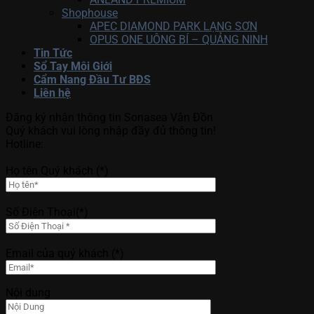
Shophouse
APEC DIAMOND PARK LẠNG SƠN
OPUS ONE UÔNG BÍ – QUẢNG NINH
Tin Tức
Sổ Tay Môi Giới
Cẩm Nang Đầu Tư BĐS
Liên hệ
Đăng ký nhận thông tin Sonasea Vân Đồn
Quý khách vui lòng nhập đầy đủ thông tin!
Hotline:
Họ tên Quý khách (*)
Số Điện Thoại(*)
Email của quý khách (*)
Nội dung