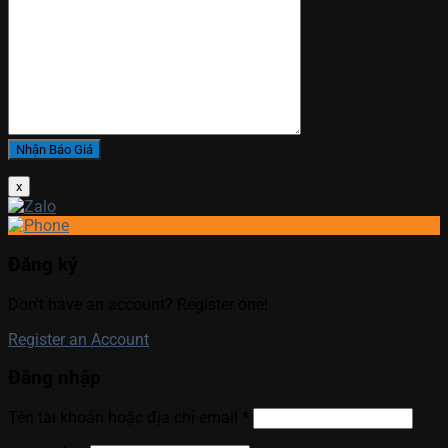
x
Đăng ký
Don't have an account? Register one!
Register an Account
Đăng nhập
Tên tài khoản hoặc địa chỉ email
*