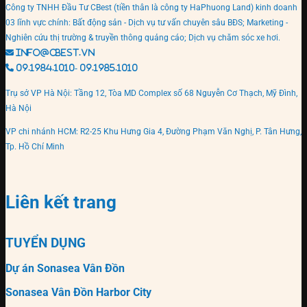
Công ty TNHH Đầu Tư CBest (tiền thân là công ty HaPhuong Land) kinh doanh
03 lĩnh vực chính: Bất động sản - Dịch vụ tư vấn chuyên sâu BĐS; Marketing -
Nghiên cứu thị trường & truyền thông quảng cáo; Dịch vụ chăm sóc xe hơi.
info@cbest.vn
09.1984.1010- 09.1985.1010
Trụ sở VP Hà Nội: Tầng 12, Tòa MD Complex số 68 Nguyễn Cơ Thạch, Mỹ Đình,
Hà Nội
VP chi nhánh HCM: R2-25 Khu Hưng Gia 4, Đường Phạm Văn Nghị, P. Tân Hưng,
Tp. Hồ Chí Minh
Liên kết trang
TUYỂN DỤNG
Dự án Sonasea Vân Đồn
Sonasea Vân Đồn Harbor City