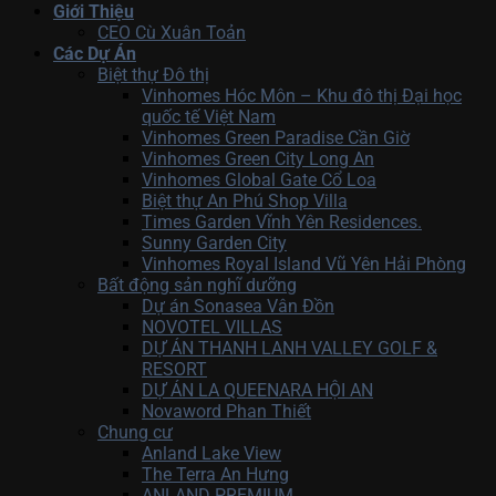
Giới Thiệu
CEO Cù Xuân Toản
Các Dự Án
Biệt thự Đô thị
Vinhomes Hóc Môn – Khu đô thị Đại học
quốc tế Việt Nam
Vinhomes Green Paradise Cần Giờ
Vinhomes Green City Long An
Vinhomes Global Gate Cổ Loa
Biệt thự An Phú Shop Villa
Times Garden Vĩnh Yên Residences.
Sunny Garden City
Vinhomes Royal Island Vũ Yên Hải Phòng
Bất động sản nghĩ dưỡng
Dự án Sonasea Vân Đồn
NOVOTEL VILLAS
DỰ ÁN THANH LANH VALLEY GOLF &
RESORT
DỰ ÁN LA QUEENARA HỘI AN
Novaword Phan Thiết
Chung cư
Anland Lake View
The Terra An Hưng
ANLAND PREMIUM