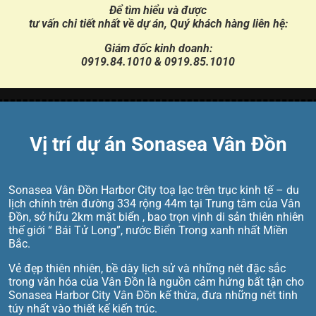
Để tìm hiểu và được
tư vấn chi tiết nhất về dự án, Quý khách hàng liên hệ:
Giám đốc kinh doanh:
0919.84.1010 & 0919.85.1010
Vị trí dự án Sonasea Vân Đồn
Sonasea Vân Đồn Harbor City toạ lạc trên trục kinh tế – du
lịch chính trên đường 334 rộng 44m tại Trung tâm của Vân
Đồn, sở hữu 2km mặt biển , bao trọn vịnh di sản thiên nhiên
thế giới “ Bái Tử Long”, nước Biển Trong xanh nhất Miền
Bắc.
Vẻ đẹp thiên nhiên, bề dày lịch sử và những nét đặc sắc
trong văn hóa của Vân Đồn là nguồn cảm hứng bất tận cho
Sonasea Harbor City Vân Đồn kế thừa, đưa những nét tinh
túy nhất vào thiết kế kiến trúc.