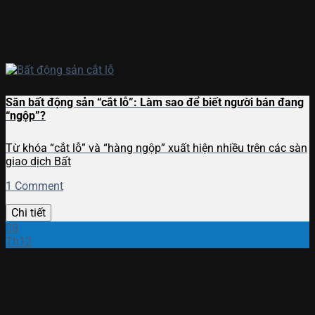
Săn bất động sản “cắt lỗ”: Làm sao để biết người bán đang
“ngộp”?
Từ khóa “cắt lỗ” và “hàng ngộp” xuất hiện nhiều trên các sàn
giao dịch Bất
1 Comment
Chi tiết
08
Th12